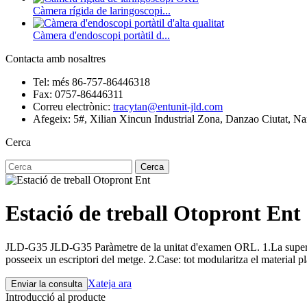
Càmera rígida de laringoscopi...
Càmera d'endoscopi portàtil d...
Contacta amb nosaltres
Tel: més 86-757-86446318
Fax: 0757-86446311
Correu electrònic:
tracytan@entunit-jld.com
Afegeix: 5#, Xilian Xincun Industrial Zona, Danzao Ciutat, Na
Cerca
Cerca
Estació de treball Otopront Ent
JLD-G35 JLD-G35 Paràmetre de la unitat d'examen ORL. 1.La superfície 
posseeix un escriptori del metge. 2.Case: tot modularitza el material plà
Xateja ara
Enviar la consulta
Introducció al producte