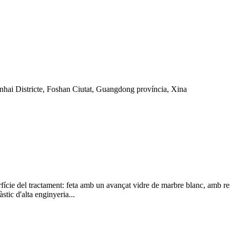
nhai Districte, Foshan Ciutat, Guangdong província, Xina
del tractament: feta amb un avançat vidre de marbre blanc, amb resistèn
stic d'alta enginyeria...