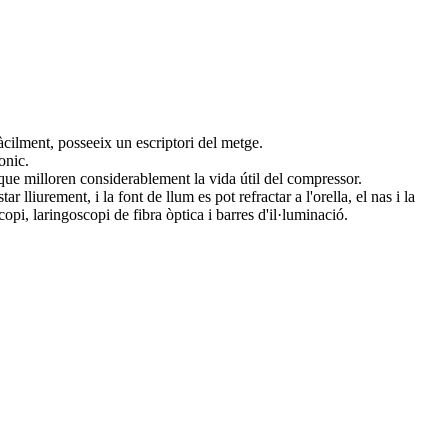
fàcilment, posseeix un escriptori del metge.
onic.
 que milloren considerablement la vida útil del compressor.
iurement, i la font de llum es pot refractar a l'orella, el nas i la
opi, laringoscopi de fibra òptica i barres d'il·luminació.