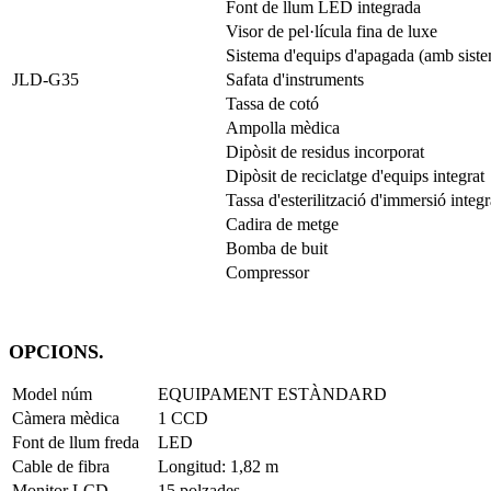
Font de llum LED integrada
Visor de pel·lícula fina de luxe
Sistema d'equips d'apagada (amb siste
JLD-G35
Safata d'instruments
Tassa de cotó
Ampolla mèdica
Dipòsit de residus incorporat
Dipòsit de reciclatge d'equips integrat
Tassa d'esterilització d'immersió integ
Cadira de metge
Bomba de buit
Compressor
OPCIONS.
Model núm
EQUIPAMENT ESTÀNDARD
Càmera mèdica
1 CCD
Font de llum freda
LED
Cable de fibra
Longitud: 1,82 m
Monitor LCD
15 polzades