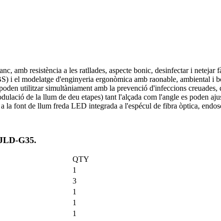
c, amb resistència a les ratllades, aspecte bonic, desinfectar i netejar 
ABS) i el modelatge d'enginyeria ergonòmica amb raonable, ambiental i b
s poden utilitzar simultàniament amb la prevenció d'infeccions creuades,
ió de la llum de deu etapes) tant l'alçada com l'angle es poden ajustar ll
a la font de llum freda LED integrada a l'espécul de fibra òptica, endosc
 JLD-G35.
QTY
1
3
1
1
1