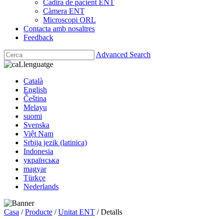
Cadira de pacient ENT
Càmera ENT
Microscopi ORL
Contacta amb nosaltres
Feedback
Advanced Search
Llenguatge
Català
English
Čeština
Melayu
suomi
Svenska
Việt Nam
Srbija jezik (latinica)
Indonesia
українська
magyar
Türkçe
Nederlands
Casa
/
Producte
/
Unitat ENT
/ Detalls