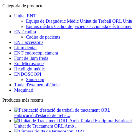
Categoria de producte
Unitat ENT
Equips de Diagnòstic Mèdic Unitat de Treball ORL Unita
Equips mèdics Cadira de pacients accionada elèctricam
ENT cadira
Cadira de pacients
ENT accessoris
Llum dental
ENT endoscopi càmera
Font de llum freda
Ent Microscope
Headlight mèdic
ENDOSCOPI
Sinuscopi
Taula d'examen oftàlmic
Maquinari
Productes més recents
Fabricació d'estació de treba...
Unitat de Tractament ORL Amb ...