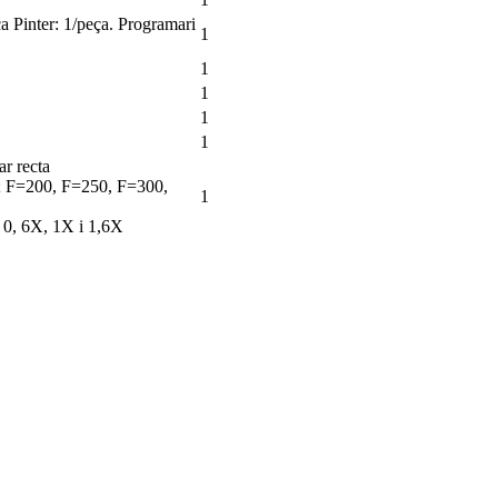
a Pinter: 1/peça. Programari
1
1
1
1
1
ar recta
s; F=200, F=250, F=300,
1
, 0, 6X, 1X i 1,6X