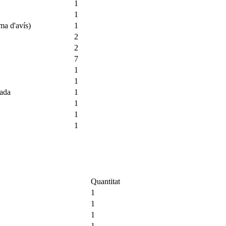
1
1
ma d'avís)
1
2
2
7
1
1
rada
1
1
1
1
Quantitat
1
1
1
1