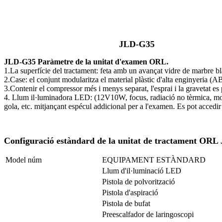
JLD-G35
JLD-G35 Paràmetre de la unitat d'examen ORL.
1.La superfície del tractament: feta amb un avançat vidre de marbre blan
2.Case: el conjunt modularitza el material plàstic d'alta enginyeria (
3.Contenir el compressor més i menys separat, l'esprai i la gravetat e
4. Llum il·luminadora LED: (12V10W, focus, radiació no tèrmica, modulac
gola, etc. mitjançant espécul addicional per a l'examen. Es pot accedir 
Configuració estàndard de la unitat de tractament ORL
Model núm
EQUIPAMENT ESTÀNDARD
Llum d'il·luminació LED
Pistola de polvorització
Pistola d'aspiració
Pistola de bufat
Preescalfador de laringoscopi