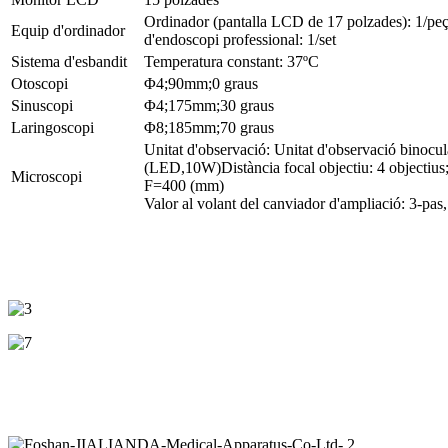
Ordinador (pantalla LCD de 17 polzades): 1/peç
Equip d'ordinador
d'endoscopi professional: 1/set
Sistema d'esbandit
Temperatura constant: 37ºC
Otoscopi
Φ4;90mm;0 graus
Sinuscopi
Φ4;175mm;30 graus
Laringoscopi
Φ8;185mm;70 graus
Unitat d'observació: Unitat d'observació binocul
(LED,10W)Distància focal objectiu: 4 objectiu
Microscopi
F=400 (mm)
Valor al volant del canviador d'ampliació: 3-pas